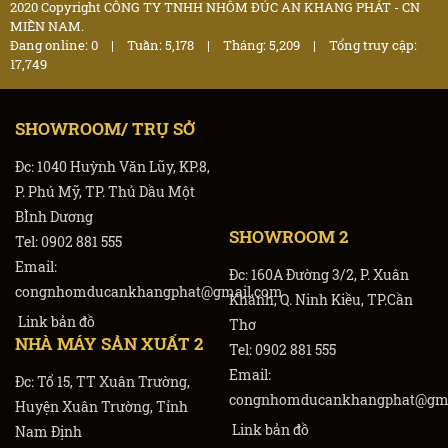
2020 Copyright CÔNG TY TNHH NHÔM ĐÚC AN KHANG PHÁT - CN
MIỀN NAM.
Đang online: 0
|
Tuần: 5,178
|
Tháng: 5,209
|
Tổng truy cập:
17,749
SHOWROOM/ TRỤ SỞ
Đc: 1040 Huỳnh Văn Lũy, KP.8,
P. Phú Mỹ, TP. Thủ Dầu Một
BÌnh Dương
SHOWROOM 2
Tel: 0902 881 555
Email:
Đc: 160A Đường 3/2, P. Xuân
congnhomducankhangphat@gmail.com
Khánh, Q. Ninh Kiều, TP.Cần
Link bản đồ
Thơ
NHÀ MÁY SẢN XUẤT 2
Tel: 0902 881 555
Email:
Đc: Tổ 15, TT Xuân Trường,
congnhomducankhangphat@gma
Huyện Xuân Trường, Tỉnh
Link bản đồ
Nam Định