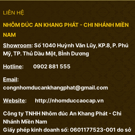
LIÊN HỆ
NHÔM ĐÚC AN KHANG PHÁT - CHI NHÁNH MIỀN
NAM
Showroom
: Số 1040 Huỳnh Văn Lũy, KP.8, P. Phú
Mỹ, TP. Thủ Dầu Một, BÌnh Dương
Hotline
: 0902 881 555
Email
:
congnhomducankhangphat@gmail.com
Website
: http://nhomduccaocap.vn
Công ty TNHH Nhôm đúc An Khang Phát - Chi
Nhánh Miền Nam
Giấy phép kinh doanh số: 0601177523-001 do sở