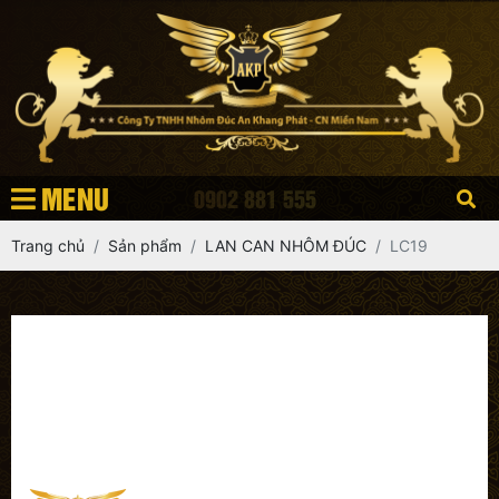
MENU
0902 881 555
Trang chủ
Sản phẩm
LAN CAN NHÔM ĐÚC
LC19