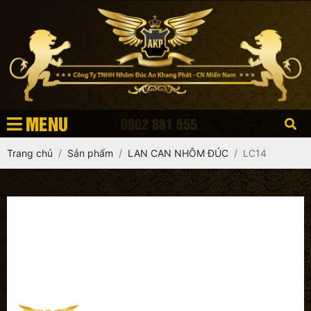
MENU
0902 881 555
Trang chủ
Sản phẩm
LAN CAN NHÔM ĐÚC
LC14