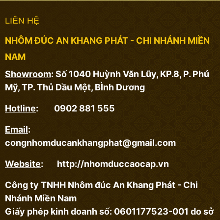
LIÊN HỆ
NHÔM ĐÚC AN KHANG PHÁT - CHI NHÁNH MIỀN
NAM
Showroom
: Số 1040 Huỳnh Văn Lũy, KP.8, P. Phú
Mỹ, TP. Thủ Dầu Một, BÌnh Dương
Hotline
: 0902 881 555
Email
:
congnhomducankhangphat@gmail.com
Website
: http://nhomduccaocap.vn
Công ty TNHH Nhôm đúc An Khang Phát - Chi
Nhánh Miền Nam
Giấy phép kinh doanh số: 0601177523-001 do sở