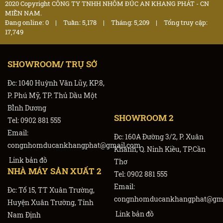
2020 Copyright CÔNG TY TNHH NHÔM ĐÚC AN KHANG PHÁT - CN
MIỀN NAM.
Đang online: 0
|
Tuần: 5,178
|
Tháng: 5,209
|
Tổng truy cập:
17,749
SHOWROOM/ TRỤ SỞ
Đc: 1040 Huỳnh Văn Lũy, KP.8,
P. Phú Mỹ, TP. Thủ Dầu Một
BÌnh Dương
SHOWROOM 2
Tel: 0902 881 555
Email:
Đc: 160A Đường 3/2, P. Xuân
congnhomducankhangphat@gmail.com
Khánh, Q. Ninh Kiều, TP.Cần
Link bản đồ
Thơ
NHÀ MÁY SẢN XUẤT 2
Tel: 0902 881 555
Email:
Đc: Tổ 15, TT Xuân Trường,
congnhomducankhangphat@gma
Huyện Xuân Trường, Tỉnh
Link bản đồ
Nam Định