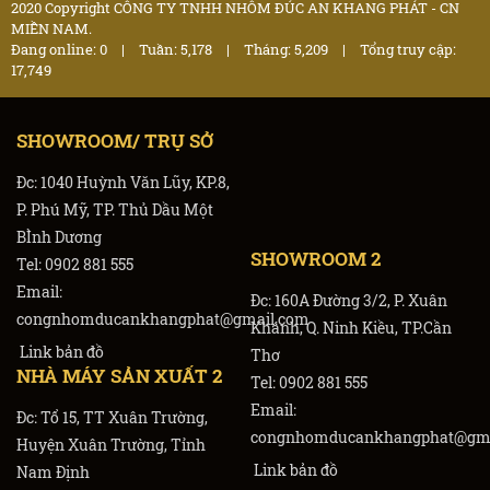
2020 Copyright CÔNG TY TNHH NHÔM ĐÚC AN KHANG PHÁT - CN
MIỀN NAM.
Đang online: 0
|
Tuần: 5,178
|
Tháng: 5,209
|
Tổng truy cập:
17,749
SHOWROOM/ TRỤ SỞ
Đc: 1040 Huỳnh Văn Lũy, KP.8,
P. Phú Mỹ, TP. Thủ Dầu Một
BÌnh Dương
SHOWROOM 2
Tel: 0902 881 555
Email:
Đc: 160A Đường 3/2, P. Xuân
congnhomducankhangphat@gmail.com
Khánh, Q. Ninh Kiều, TP.Cần
Link bản đồ
Thơ
NHÀ MÁY SẢN XUẤT 2
Tel: 0902 881 555
Email:
Đc: Tổ 15, TT Xuân Trường,
congnhomducankhangphat@gma
Huyện Xuân Trường, Tỉnh
Link bản đồ
Nam Định