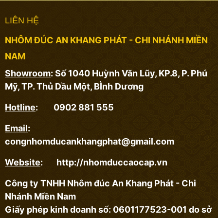
LIÊN HỆ
NHÔM ĐÚC AN KHANG PHÁT - CHI NHÁNH MIỀN
NAM
Showroom
: Số 1040 Huỳnh Văn Lũy, KP.8, P. Phú
Mỹ, TP. Thủ Dầu Một, BÌnh Dương
Hotline
: 0902 881 555
Email
:
congnhomducankhangphat@gmail.com
Website
: http://nhomduccaocap.vn
Công ty TNHH Nhôm đúc An Khang Phát - Chi
Nhánh Miền Nam
Giấy phép kinh doanh số: 0601177523-001 do sở