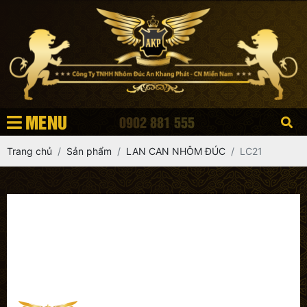
MENU
0902 881 555
Trang chủ
Sản phẩm
LAN CAN NHÔM ĐÚC
LC21