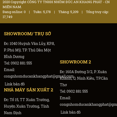
2020 Copyright CÔNG TY TNHH NHÔM ĐÚC AN KHANG PHÁT - CN
MIỀN NAM.
Đang online: 0
|
Tuần: 5,178
|
Tháng: 5,209
|
Tổng truy cập:
17,749
SHOWROOM/ TRỤ SỞ
Đc: 1040 Huỳnh Văn Lũy, KP.8,
P. Phú Mỹ, TP. Thủ Dầu Một
BÌnh Dương
SHOWROOM 2
Tel: 0902 881 555
Email:
Đc: 160A Đường 3/2, P. Xuân
congnhomducankhangphat@gmail.com
Khánh, Q. Ninh Kiều, TP.Cần
Link bản đồ
Thơ
NHÀ MÁY SẢN XUẤT 2
Tel: 0902 881 555
Email:
Đc: Tổ 15, TT Xuân Trường,
congnhomducankhangphat@gma
Huyện Xuân Trường, Tỉnh
Link bản đồ
Nam Định