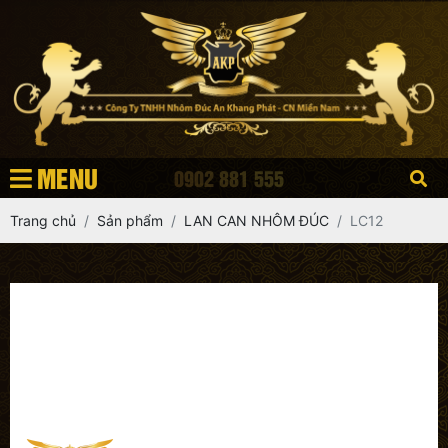
MENU
0902 881 555
Trang chủ
Sản phẩm
LAN CAN NHÔM ĐÚC
LC12