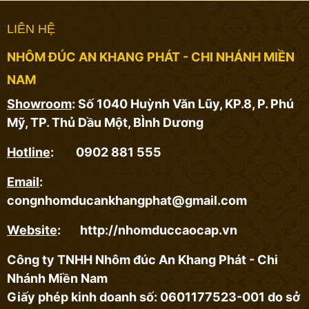
LIÊN HỆ
NHÔM ĐÚC AN KHANG PHÁT - CHI NHÁNH MIỀN
NAM
Showroom
: Số 1040 Huỳnh Văn Lũy, KP.8, P. Phú
Mỹ, TP. Thủ Dầu Một, BÌnh Dương
Hotline
: 0902 881 555
Email
:
congnhomducankhangphat@gmail.com
Website
: http://nhomduccaocap.vn
Công ty TNHH Nhôm đúc An Khang Phát - Chi
Nhánh Miền Nam
Giấy phép kinh doanh số: 0601177523-001 do sở